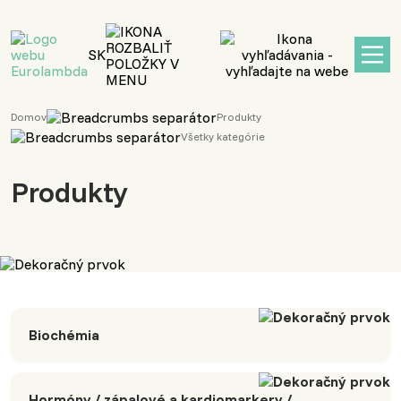
hlavný
obsah
SK
Domov
Produkty
Všetky kategórie
Produkty
Biochémia
Hormóny / zápalové a kardiomarkery /